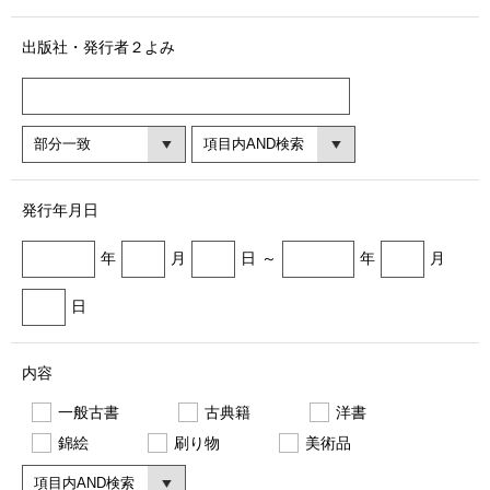
出版社・発行者２よみ
発行年月日
年
月
日
～
年
月
日
内容
一般古書
古典籍
洋書
錦絵
刷り物
美術品